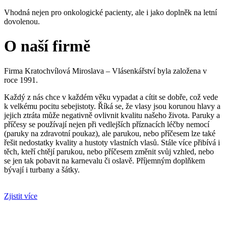
Vhodná nejen pro onkologické pacienty, ale i jako doplněk na letní
dovolenou.
O naší firmě
Firma Kratochvílová Miroslava – Vlásenkářství byla založena v
roce 1991.
Každý z nás chce v každém věku vypadat a cítit se dobře, což vede
k velkému pocitu sebejistoty. Říká se, že vlasy jsou korunou hlavy a
jejich ztráta může negativně ovlivnit kvalitu našeho života. Paruky a
příčesy se používají nejen při vedlejších příznacích léčby nemocí
(paruky na zdravotní poukaz), ale parukou, nebo příčesem lze také
řešit nedostatky kvality a hustoty vlastních vlasů. Stále více přibívá i
těch, kteří chtějí parukou, nebo příčesem změnit svůj vzhled, nebo
se jen tak pobavit na karnevalu či oslavě. Příjemným doplňkem
bývají i turbany a šátky.
Zjistit více