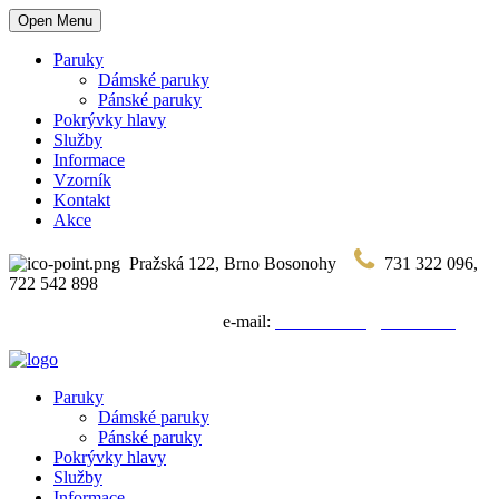
Open Menu
Paruky
Dámské paruky
Pánské paruky
Pokrývky hlavy
Služby
Informace
Vzorník
Kontakt
Akce
Pražská 122, Brno Bosonohy
731 322 096,
722 542 898
e-mail:
vlasenkarstvi@seznam.cz
Paruky
Dámské paruky
Pánské paruky
Pokrývky hlavy
Služby
Informace