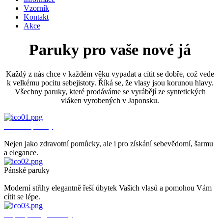
Vzorník
Kontakt
Akce
Paruky pro vaše nové já
Každý z nás chce v každém věku vypadat a cítit se dobře, což vede
k velkému pocitu sebejistoty. Říká se, že vlasy jsou korunou hlavy.
Všechny paruky, které prodáváme se vyrábějí ze syntetických
vláken vyrobených v Japonsku.
Dámské paruky
Nejen jako zdravotní pomůcky, ale i pro získání sebevědomí, šarmu
a elegance.
Pánské paruky
Moderní střihy elegantně řeší úbytek Vašich vlasů a pomohou Vám
cítit se lépe.
Čepice, šátky, turbany