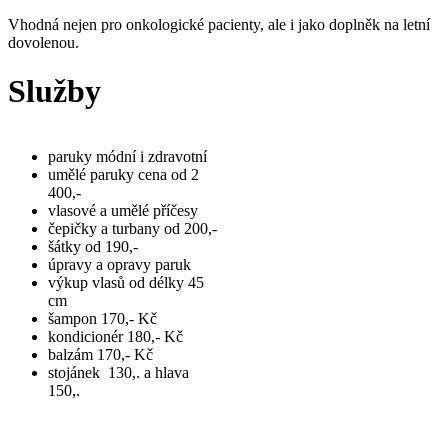
Vhodná nejen pro onkologické pacienty, ale i jako doplněk na letní
dovolenou.
Služby
paruky módní i zdravotní
umělé paruky cena od 2
400,-
vlasové a umělé příčesy
čepičky a turbany od 200,-
šátky od 190,-
úpravy a opravy paruk
výkup vlasů od délky 45
cm
šampon 170,- Kč
kondicionér 180,- Kč
balzám 170,- Kč
stojánek 130,. a hlava
150,.