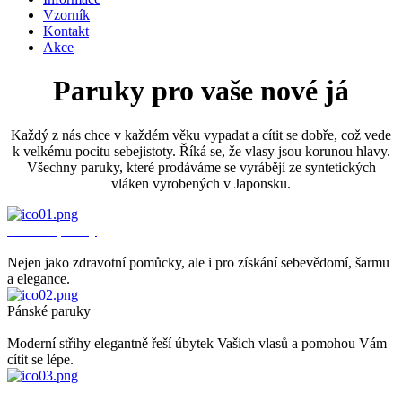
Vzorník
Kontakt
Akce
Paruky pro vaše nové já
Každý z nás chce v každém věku vypadat a cítit se dobře, což vede
k velkému pocitu sebejistoty. Říká se, že vlasy jsou korunou hlavy.
Všechny paruky, které prodáváme se vyrábějí ze syntetických
vláken vyrobených v Japonsku.
Dámské paruky
Nejen jako zdravotní pomůcky, ale i pro získání sebevědomí, šarmu
a elegance.
Pánské paruky
Moderní střihy elegantně řeší úbytek Vašich vlasů a pomohou Vám
cítit se lépe.
Čepice, šátky, turbany