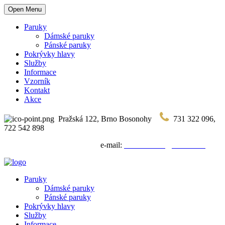
Open Menu
Paruky
Dámské paruky
Pánské paruky
Pokrývky hlavy
Služby
Informace
Vzorník
Kontakt
Akce
Pražská 122, Brno Bosonohy
731 322 096,
722 542 898
e-mail:
vlasenkarstvi@seznam.cz
Paruky
Dámské paruky
Pánské paruky
Pokrývky hlavy
Služby
Informace