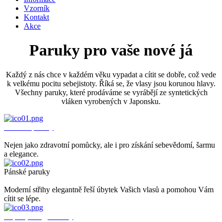
Vzorník
Kontakt
Akce
Paruky pro vaše nové já
Každý z nás chce v každém věku vypadat a cítit se dobře, což vede
k velkému pocitu sebejistoty. Říká se, že vlasy jsou korunou hlavy.
Všechny paruky, které prodáváme se vyrábějí ze syntetických
vláken vyrobených v Japonsku.
Dámské paruky
Nejen jako zdravotní pomůcky, ale i pro získání sebevědomí, šarmu
a elegance.
Pánské paruky
Moderní střihy elegantně řeší úbytek Vašich vlasů a pomohou Vám
cítit se lépe.
Čepice, šátky, turbany