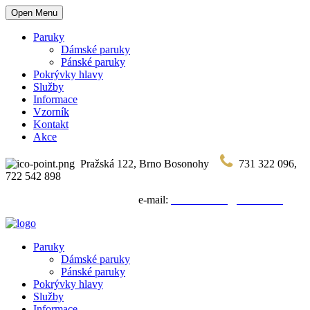
Open Menu
Paruky
Dámské paruky
Pánské paruky
Pokrývky hlavy
Služby
Informace
Vzorník
Kontakt
Akce
Pražská 122, Brno Bosonohy
731 322 096,
722 542 898
e-mail:
vlasenkarstvi@seznam.cz
Paruky
Dámské paruky
Pánské paruky
Pokrývky hlavy
Služby
Informace